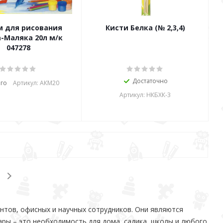
м для рисования
Кисти Белка (№ 2,3,4)
-Маляка 20л м/к
047278
Достаточно
го
Артикул: АКМ20
Артикул: НКБХК-3
нтов, офисных и научных сотрудников. Они являются
ры – это необходимость для дома, садика, школы и любого