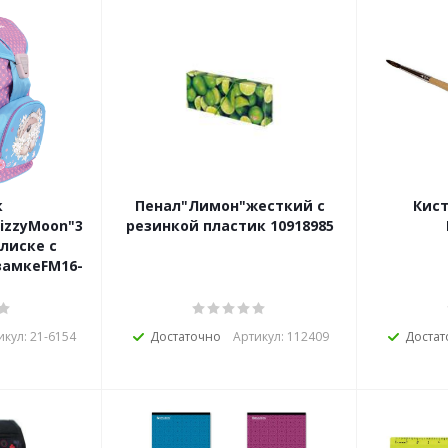
к
Пенал"Лимон"жесткий с
Кис
izzyMoon"36,5*29*18,5
резинкой пластик 10918985
улиске с
замкеFM16-
икул: 21-6154
Достаточно
Артикул: 112409
Достат