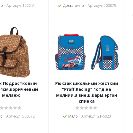
ло
Артикул: 1522-А
Достаточно
Артикул: 500879
к Подростковый
Рюкзак школьный жесткий
14см,коричневый
"Proff.Racing" 1отд.на
меланж
молнии,3 внеш.карм.эргон
спинка
ло
Артикул: 500572
Мало
Артикул: 21-6023