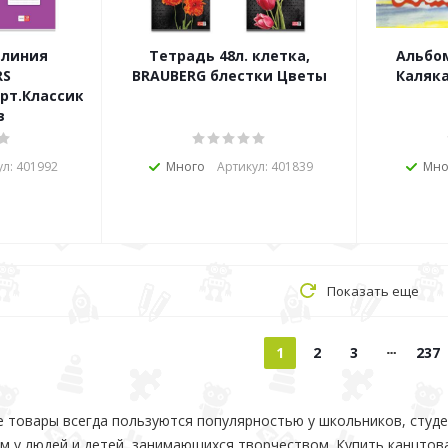
.линия
Тетрадь 48л. клетка,
Альбо
RS
BRAUBERG блестки Цветы
Каляка
арт.Классика
в
ул: 401992
Много
Артикул: 401839
Мно
Показать еще
1
2
3
237
 товары всегда пользуются популярностью у школьников, студе
 у людей и детей, занимающихся творчеством. Купить канцтова