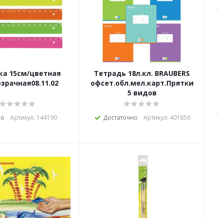
ка 15см/цветная
Тетрадь 18л.кл. BRAUBERS
озрачная08.11.02
офсет.обл.мел.карт.Прятки
5 видов
ло
Артикул: 144190
Достаточно
Артикул: 401856