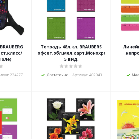
 BRAUBERG
Тетрадь 48л.кл. BRAUBERS
Линей
 ст.класс/
офсет.обл.мел.карт.Монохром
.непр
Поле)
5 вид.
икул: 224277
Достаточно
Артикул: 402043
Ма