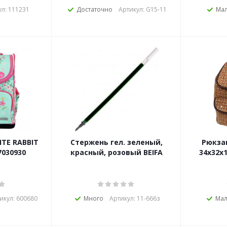
ул: 111231
Достаточно
Артикул: G15-11
Ма
Стержень гел. зеленый,
Рюкза
7030930
красный, розовый BEIFA
34х32х
икул: 600680
Много
Артикул: 11-666з
Ма