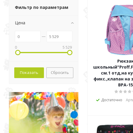
Фильтр по параметрам
Цена
0
5 529
Рюкза
школьный"Proff.F
Сбросить
см.1 отд,на к
фикс.,клапан на 
ВРА-15
Достаточно
Арт