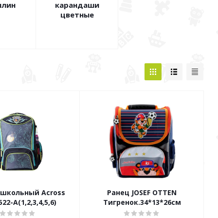
илин
карандаши
цветные
 школьный Across
Ранец JOSEF OTTEN
22-А(1,2,3,4,5,6)
Тигренок.34*13*26см