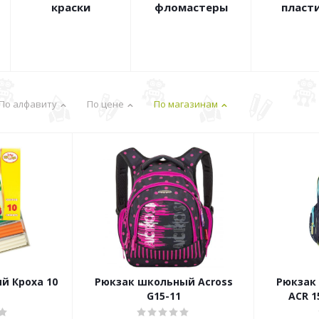
краски
фломастеры
пласт
По алфавиту
По цене
По магазинам
й Кроха 10
Рюкзак школьный Across
Рюкзак
G15-11
ACR 15