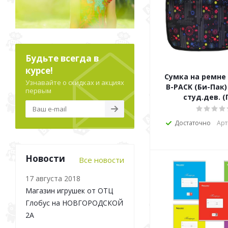
Будьте всегда в
курсе!
Сумка на ремне
Узнавайте о скидках и акциях
B-PACK (Би-Пак)
первым
студ.дев. (
Достаточно
Арт
Новости
Все новости
17 августа 2018
Магазин игрушек от ОТЦ
Глобус на НОВГОРОДСКОЙ
2А