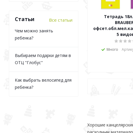
Тетрадь 18л
Статьи
Все статьи
BRAUBE
офсет.обл.мел.к
Чем можно занять
5 видо
ребенка?
Много
Артик
Выбираем подарки детям в
ОТЦ "Глобус"
Как выбрать велосипед для
ребенка?
Хорошие канцелярские
расходным материалом