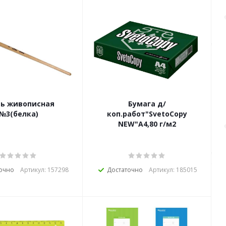
ть живописная
Бумага д/
№3(белка)
коп.работ"SvetoCopy
NEW"А4,80 г/м2
очно
Артикул: 157298
Достаточно
Артикул: 185015